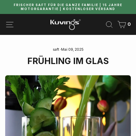
Direkt
FRISCHER SAFT FÜR DIE GANZE FAMILIE | 15 JAHRE
zum
MOTORGARANTIE | KOSTENLOSER VERSAND
Pause
Inhalt
Diashow
SEITENNAVIGATION
SEARCH
EIN
0
saft
·
Mai 09, 2025
FRÜHLING IM GLAS