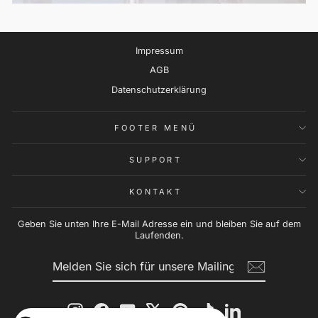
Impressum
AGB
Datenschutzerklärung
FOOTER MENÜ
SUPPORT
KONTAKT
Geben Sie unten Ihre E-Mail Adresse ein und bleiben Sie auf dem
Laufenden.
MELDEN
ABONNIEREN
SIE
SICH
FÜR
UNSERE
MAILINGLISTE
Instagram
Facebook
YouTube
X
Pinterest
TikTok
LinkedIn
AN