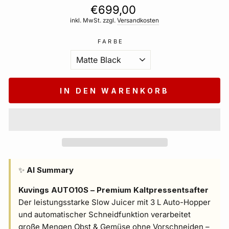
Normaler
€699,00
Preis
inkl. MwSt. zzgl.
Versandkosten
FARBE
IN DEN WARENKORB
✨
AI Summary
Kuvings AUTO10S – Premium Kaltpressentsafter
Der leistungsstarke Slow Juicer mit 3 L Auto-Hopper
und automatischer Schneidfunktion verarbeitet
große Mengen Obst & Gemüse ohne Vorschneiden –