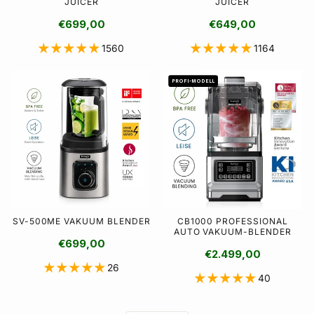
JUICER
JUICER
€699,00
€649,00
1560
1164
PROFI-MODELL
PROFI-MODELL
SV-500ME VAKUUM BLENDER
CB1000 PROFESSIONAL
AUTO VAKUUM-BLENDER
€699,00
€2.499,00
26
40