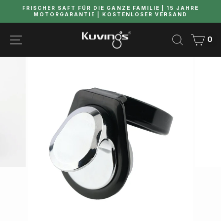
Direkt
FRISCHER SAFT FÜR DIE GANZE FAMILIE | 15 JAHRE
zum
MOTORGARANTIE | KOSTENLOSER VERSAND
Pause
Inhalt
Diashow
SEITENNAVIGATION
SEARCH
EIN
0