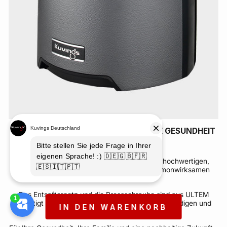
HOCHWERTIGE MATERIALIEN FÜR IHRE GESUNDHEIT
Sicher. Langlebig. Nachhaltig.
Der Saftbehälter besteht aus Tritan – einem hochwertigen,
BPA-freien Material, das frei von umwelthormonwirksamen
Stoffen ist.
Das Entsafternetz und die Pressschraube sind aus ULTEM
gefertigt – einem besonders sicheren, hitzebeständigen und
IN DEN WARENKORB
langlebigen Hochleistungswerkstoff.