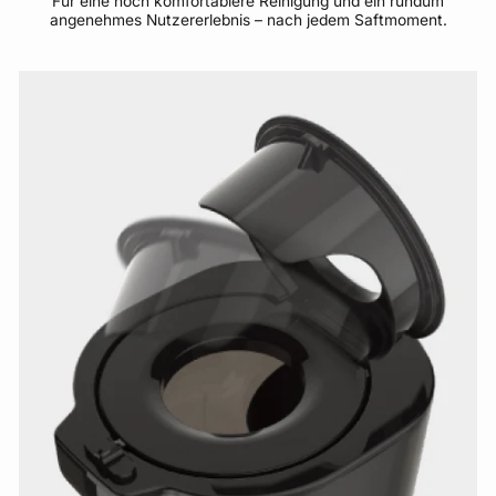
Für eine noch komfortablere Reinigung und ein rundum
angenehmes Nutzererlebnis – nach jedem Saftmoment.