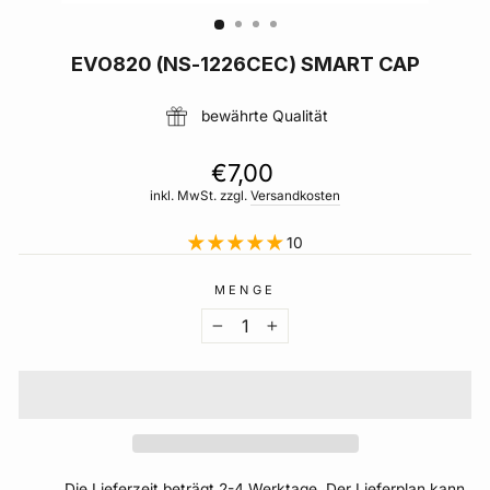
EVO820 (NS-1226CEC) SMART CAP
bewährte Qualität
Normaler
€7,00
Preis
inkl. MwSt. zzgl.
Versandkosten
10
MENGE
−
+
Die Lieferzeit beträgt 2-4 Werktage. Der Lieferplan kann